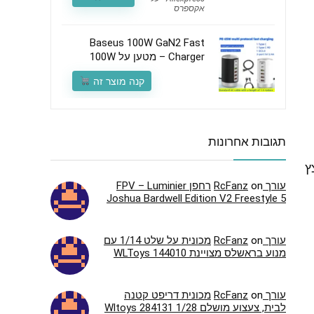
אקספרס
Baseus 100W GaN2 Fast
Charger – מטען על 100W
קנה מוצר זה
תגובות אחרונות
ץ
עורך RcFanz
on
רחפן FPV – Luminier
Joshua Bardwell Edition V2 Freestyle 5
עורך RcFanz
on
מכונית על שלט 1/14 עם
מנוע בראשלס מצויינת WLToys 144010
עורך RcFanz
on
מכונית דריפט קטנה
לבית, צעצוע מושלם Wltoys 284131 1/28