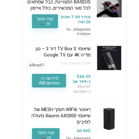
BASEUS המצויינת, כבל שמתאים
לכל סוגי המכשירים, כולל אייפון
מחיר 7.99 שהם
קנה מוצר
28 שח.
זה
Aliexpress - עלי
אקספרס
שיאומי TV Box S דור 3 – נגן
מדיה 4K עם Google TV
Use Coupon Code:
Alibuy07
$48.09
לרכישה ב-
(~149 ₪)
AliExpress
$62.00
(~226 ₪)
ראוטר WIFI6 תומך MESH של
שיאומי Xiaomi AX3000 מעולה
לסיבים
60.99$
קנה מוצר
זה
Aliexpress - עלי