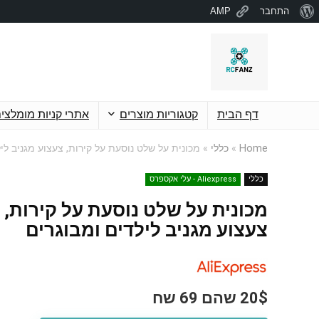
אודות
התחבר
AMP
וורדפרס
דף הבית
קטגוריות מוצרים
אתרי קניות מומלצי
Home
»
כללי
»
מכונית על שלט נוסעת על קירות, צעצוע מגניב לי
כללי
Aliexpress - עלי אקספרס
מכונית על שלט נוסעת על קירות,
צעצוע מגניב לילדים ומבוגרים
20$ שהם 69 שח