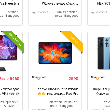
בראשלס מצויינת WLToys
 V2 Freestyle
5
144010
מכוניות על שלט
רחפנים
5 חודשים ago
5 חודשים ago
Banggood - בנגגוד
Banggood - בנגגוד
בחירת העורכים
הכי נמכר
259$
546$ כ 1888₪
סמארטפון Oneplus 9
טאבלט לנובו Lenovo XiaoXin
Pad Pro במבצע, מחיר
שמשמש גם כת
ארים
טאבלטים - מחשבי לוח
ציוד היקפי למ
Banggood - בנגגוד
Amazon - אמזון
למחשבים ניידים עד 