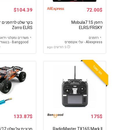
$104.39
72.00$
רחפן Mobula7 1S
בק
Zorro ELRS
ELRS/FRSKY
רחפנים
משדרים ומקלטי וידאו
Aliexpress - עלי אקספרס
Banggood - בנגגוד
5 חודשים ago
הכי נמכר
133.87$
175$
RadioMaster TX16S Mark II