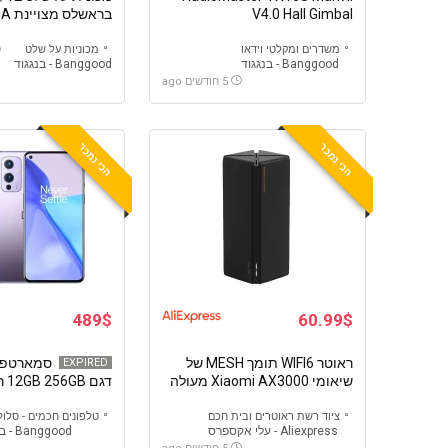
V4.0 Hall Gimbal
בראשלס מצויינת HBX 901A
משדרים ומקלטי וידאו
מכוניות על שלט
Banggood - בנגגוד
Banggood - בנגגוד
5 חודשים ago
הכי נמכר
הכי נמכר
489$
60.99$
ראוטר WIFI6 תומך MESH של
EXPIRED
שיאומי Xiaomi AX3000 מעולה
דגם 12GB 256GB רום גלובלי
לסיבים
ציוד רשת ראוטרים ובית חכם
טלפונים חכמים - סלול
Aliexpress - עלי אקספרס
Banggood - בנגגוד