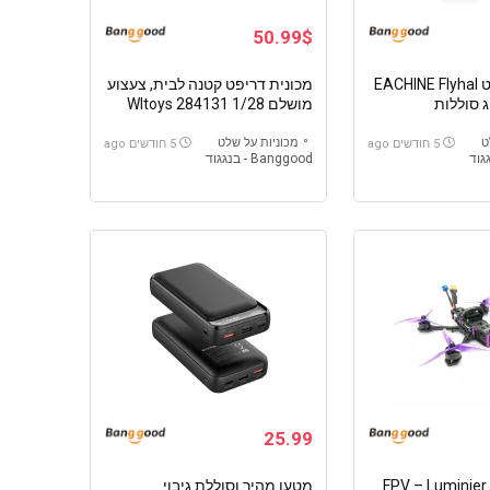
50.99$
מכונית על שלט EACHINE Flyhal
מכונית דריפט קטנה לבית, צעצוע
מושלם Wltoys 284131 1/28
כולל שלט, סוללה ומטען.
ט
מכוניות על שלט
5 חודשים ago
5 חודשים ago
Banggood - בנגגוד
25.99
FPV – Luminier Jo
מטען מהיר וסוללת גיבוי