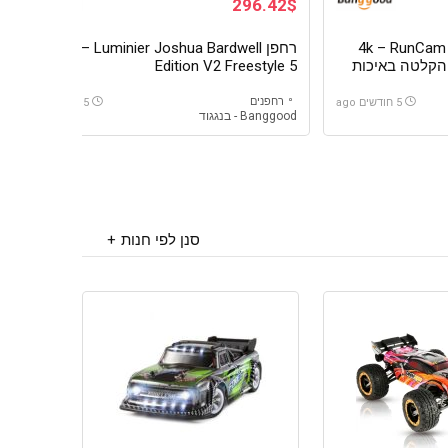
296.42$
ים 4k – RunCam Thumb
רחפן FPV – Luminier Joshua Bardwell
ם הקלטה באיכות
Edition V2 Freestyle 5
רחפנים
5 חודשים ago
5 חודשים ago
Banggood - בנגגוד
סנן לפי חנות