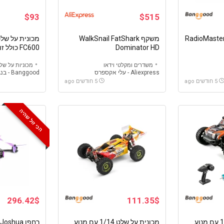
$93
$515
ר שלט לרחפנים RadioMaster
משקף WalkSnail FatShark
Dominator HD
FC600 כולל זוג סוללות
משדרים ומקלטי וידאו
מכוניות על של
Aliexpress - עלי אקספרס
Banggood - בנגגוד
5 חודשים ago
5 חודשים ago
הכי זול שהיה
296.42$
111.35$
מכונית על שלט 1/12 עם מנוע
מכונית על שלט 1/14 עם מנוע
רחפן shua