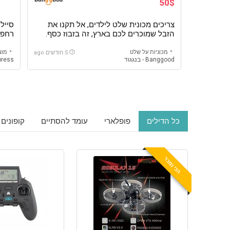
50$
צריכים מכונית שלט לילדים, אל תקנו את
הזבל שמוכרים לכם בארץ, זה בזבוז כסף.
רחפני
מכונית מצויינת במחיר מצויין Eachine EC30
מכוניות על שלט
מוצרי RC ו
5 חודשים ago
Banggood - בנגגוד
Aliexpress 
כל הדילים
פופלארי
עומד להסתיים
קופונים
הכי נמכר