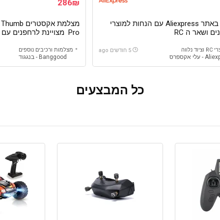
286₪
סייל באתר Aliexpress עם הנחות למוצרי
מצלמת אקסטר
ם ושאר ה RC
Pro מצויינת לרחפנים ע
4K ותמיכה ב GyroFlow
ציוד נלווה
מצלמות ורכיבים נוספים
5 חודשים ago
- עלי אקספרס
Banggood - בנגגוד
כל המבצעים