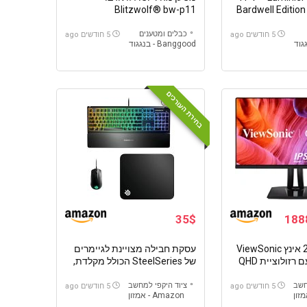
Blitzwolf® bw-p11
Bardwell Edition
20000mah עם תמיכה בהטענה
מהירה
כבלים ומטענים
5 חודשים ago
5 חודשים ago
Banggood - בנגגוד
בחירת העורכים
35$
מסך מחשב 27 אינץ ViewSonic
עסקת חבילה מצויינת לגיימרים
VP2756-2K עם רזולוציית QHD
של SteelSeries הכולל מקלדת,
תכנולוגיית IPS, וחיבור USB-C
עכבר ומשטח עכבר
חנת עגינה
חשב
ציוד היקפי למחשב
5 חודשים ago
5 חודשים ago
Amazon - אמזון
60W הטענה