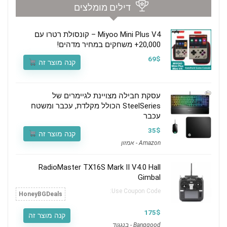
דילים מומלצים
Miyoo Mini Plus V4 – קונסולת רטרו עם
20,000+ משחקים במחיר מדהים!
69$
קנה מוצר זה
עסקת חבילה מצויינת לגיימרים של
SteelSeries הכולל מקלדת, עכבר ומשטח
עכבר
35$
קנה מוצר זה
Amazon - אמזון
RadioMaster TX16S Mark II V4.0 Hall
Gimbal
Use Coupon Code:
HoneyBGDeals
175$
קנה מוצר זה
Banggood - בנגגוד