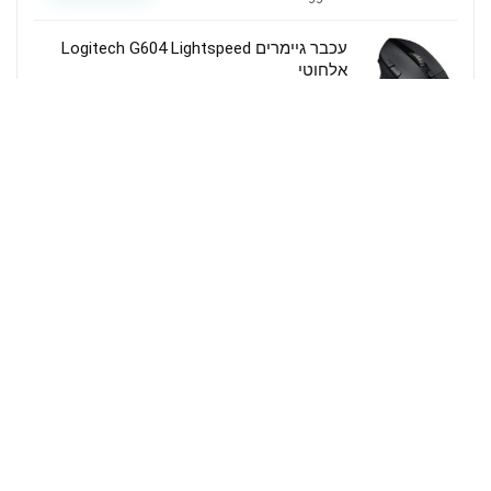
עכבר גיימרים Logitech G604 Lightspeed
אלחוטי
72$ שהם 245 שח כולל
קנה מוצר זה
משלוח
Amazon - אמזון
מסך מחשב 27 אינץ ViewSonic VP2756-2K
עם רזולוציית QHD תכנולוגיית IPS, וחיבור
USB-C שמשמש גם כתחנת עגינה למחשבים
ניידים עד 60W הטענה
546$ כ 1888₪
קנה מוצר זה
Amazon - אמזון
תגובות אחרונות
עורך RcFanz
on
רחפן FPV – Luminier Joshua
Bardwell Edition V2 Freestyle 5