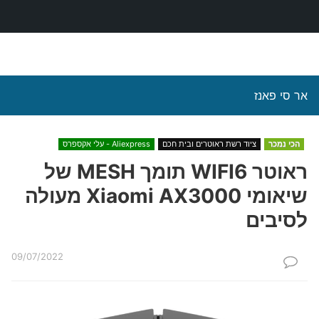
אר סי פאנז
הכי נמכר
ציוד רשת ראוטרים ובית חכם
Aliexpress - עלי אקספרס
ראוטר WIFI6 תומך MESH של
שיאומי Xiaomi AX3000 מעולה
לסיבים
09/07/2022