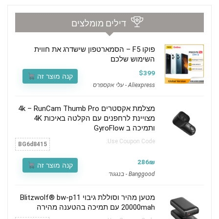
דילים מומלצים
פוקו F5 – הסמארטפון שישדרג את חווית
השימוש שלכם
$399
קנה מוצר זה
Aliexpress - עלי אקספרס
מצלמת אקסטרים 4k – RunCam Thumb Pro
מצויינת לרחפנים עם הקלטה באיכות 4K
ותמיכה ב GyroFlow
Use Coupon Code:
BG6d8415
286₪
קנה מוצר זה
Banggood - בנגגוד
מטען מהיר וסוללת גיבוי Blitzwolf® bw-p11
20000mah עם תמיכה בהטענה מהירה