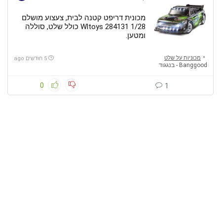
מכונית דריפט קטנה לבית, צעצוע מושלם
Wltoys 284131 1/28 כולל שלט, סוללה
ומטען.
מכוניות על שלט
5 חודשים ago
Banggood - בנגגוד
0
1