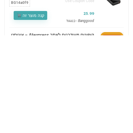
Use Coupon Code:
BG14a0f9
25.99
קנה מוצר זה
Banggood - בנגגוד
קופונים מעודכנים לאתר Aliexpress – אוגוסט
Use Coupon Code:
7AAC3
Aliexpress - עלי אקספרס
קנה מוצר זה
מכונית על שלט 1/14 עם מנוע בראשלס
מצויינת WLToys 144010
Use Coupon Code:
honeybgdeals
111.35$
קנה מוצר זה
Banggood - בנגגוד
תגובות אחרונות