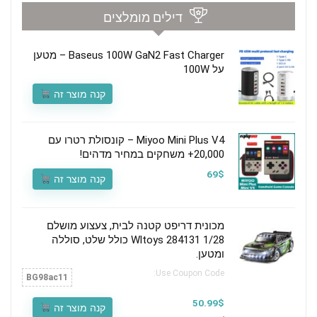
דילים מומלצים
Baseus 100W GaN2 Fast Charger – מטען
על 100W
קנה מוצר זה
Miyoo Mini Plus V4 – קונסולת רטרו עם
20,000+ משחקים במחיר מדהים!
69$
קנה מוצר זה
מכונית דריפט קטנה לבית, צעצוע מושלם
Wltoys 284131 1/28 כולל שלט, סוללה
ומטען.
Use Coupon Code:
BG98ac11
50.99$
קנה מוצר זה