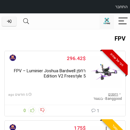
התחבר
FPV
הכי זול שהיה
296.42$
רחפן FPV – Luminier Joshua Bardwell
Edition V2 Freestyle 5
רחפנים
5 חודשים ago
Banggood - בנגגוד
0
1
הכי נמכר
175$