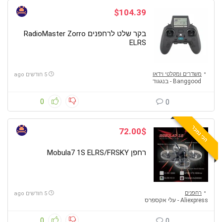
$104.39
בקר שלט לרחפנים RadioMaster Zorro
ELRS
משדרים ומקלטי וידאו
5 חודשים ago
Banggood - בנגגוד
0
0
הכי נמכר
72.00$
רחפן Mobula7 1S ELRS/FRSKY
רחפנים
5 חודשים ago
Aliexpress - עלי אקספרס
0
0