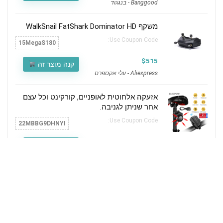
Banggood - בנגגוד
משקף WalkSnail FatShark Dominator HD
Use Coupon Code:
15MegaS180
$515
קנה מוצר זה
Aliexpress - עלי אקספרס
אזעקה אלחוטית לאופניים, קורקינט וכל עצם
אחר שניתן לגניבה.
Use Coupon Code:
22MBBG9DHNYI
19.50$ שהם 67 שח
קנה מוצר זה
Aliexpress - עלי אקספרס
תגובות אחרונות
עורך RcFanz
on
רחפן FPV – Luminier Joshua