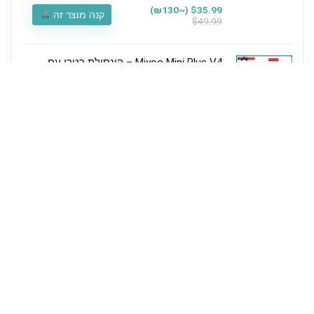
$35.99 (~₪130)
קנה מוצר זה
$49.99
Miyoo Mini Plus V4 – קונסולת רטרו עם
20,000+ משחקים במחיר מדהים!
69$
קנה מוצר זה
מסך מחשב 27 אינץ ViewSonic VP2756-2K
עם רזולוציית QHD תכנולוגיית IPS, וחיבור
USB-C שמשמש גם כתחנת עגינה למחשבים
ניידים עד 60W הטענה
546$ כ 1888₪
קנה מוצר זה
Amazon - אמזון
תגובות אחרונות