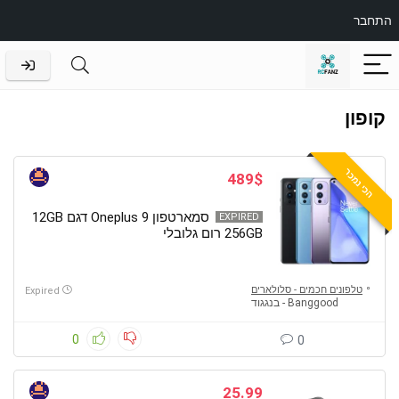
התחבר
קופון
הכי נמכר
489$
סמארטפון Oneplus 9 דגם 12GB
EXPIRED
256GB רום גלובלי
טלפונים חכמים - סלולארים
Expired
Banggood - בנגגוד
0
0
25.99