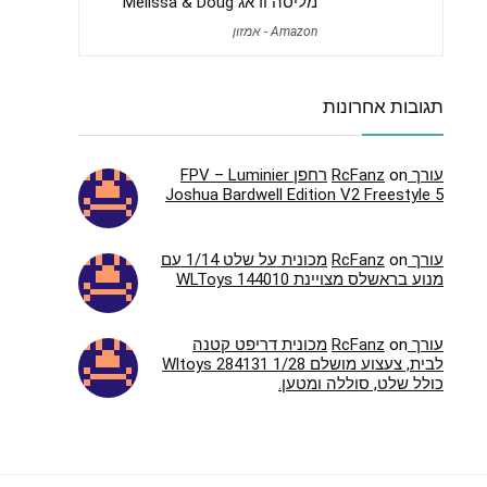
מליסה ודאג Melissa & Doug
Amazon - אמזון
תגובות אחרונות
עורך RcFanz
on
רחפן FPV – Luminier
Joshua Bardwell Edition V2 Freestyle 5
עורך RcFanz
on
מכונית על שלט 1/14 עם
מנוע בראשלס מצויינת WLToys 144010
עורך RcFanz
on
מכונית דריפט קטנה
לבית, צעצוע מושלם Wltoys 284131 1/28
כולל שלט, סוללה ומטען.