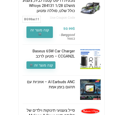
מכונית דריפט קטנה לבית, צעצוע
מושלם Wltoys 284131 1/28
כולל שלט, סוללה ומטען.
Use Coupon Code:
BG98ac11
50.99$
קנה מוצר זה
Banggood -
בנגגוד
Baseus 65W Car Charger
CCGAN2L – מטען לרכב
קנה מוצר זה
AI Earbuds ANC – אוזניות עם
תרגום בזמן אמת
סייל צעצועי תינוקות וילדים של