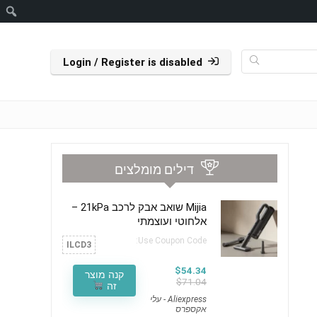
ח
Login / Register is disabled
דילים מומלצים
Mijia שואב אבק לרכב 21kPa –
אלחוטי ועוצמתי
Use Coupon Code:
ILCD3
$54.34
קנה מוצר
$71.04
זה
Aliexpress - עלי
אקספרס