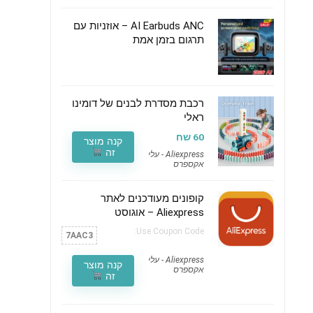
AI Earbuds ANC – אוזניות עם
תרגום בזמן אמת
רכבת מסדרת לבנים של דומינו
ראלי
60 שח
קנה מוצר
זה
Aliexpress - עלי
אקספרס
קופונים מעודכנים לאתר
Aliexpress – אוגוסט
Use Coupon Code:
7AAC3
Aliexpress - עלי
קנה מוצר
אקספרס
זה