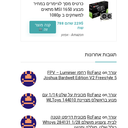
כרטיס מסך לגיימרים במחיר
מבצע MSI 1650 מתאים
למשחקים ב 1080p
229$ שהם 788
קנה מוצר
שח
זה
Amazon - אמזון
תגובות אחרונות
עורך RcFanz
on
רחפן FPV – Luminier
Joshua Bardwell Edition V2 Freestyle 5
עורך RcFanz
on
מכונית על שלט 1/14 עם
מנוע בראשלס מצויינת WLToys 144010
עורך RcFanz
on
מכונית דריפט קטנה
לבית, צעצוע מושלם Wltoys 284131 1/28
כולל שלט, סוללה ומטען.