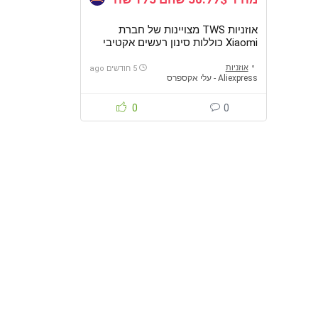
אוזניות TWS מצויינות של חברת
Xiaomi כוללות סינון רעשים אקטיבי
וחיבור לכמה מכשירים במקביל דיל
בזק, מומלץ למהר
אוזניות
5 חודשים ago
Aliexpress - עלי אקספרס
0
0