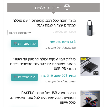
דילים מומלצים
מוצר חובה לכל רכב, קומפרוסור עם סוללה
למקרים שצריך לנפח גלגל.
Use Coupon Code:
BASEUSCP0702
64$ שהם 220 שח
קנה מוצר זה
Aliexpress - עלי אקספרס
סוללת גיבוי ענקית יכולה להטעין עד 100W
בשעה, שתומכת גם בהטענת מחשבים ניידים
תומכי USB-PD
מחיר 90$ שהם 310 שח
קנה מוצר זה
Aliexpress - עלי אקספרס
כבל הטענה USB של חברת BASEUS
המצויינת, כבל שמתאים לכל סוגי המכשירים,
כולל אייפון