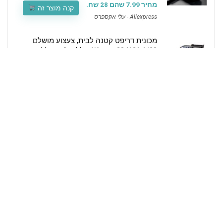
מחיר 7.99 שהם 28 שח.
קנה מוצר זה
Aliexpress - עלי אקספרס
מכונית דריפט קטנה לבית, צעצוע מושלם
Wltoys 284131 1/28 כולל שלט, סוללה
ומטען.
Use Coupon Code:
BG98ac11
50.99$
קנה מוצר זה
Banggood - בנגגוד
UGREEN 30W Mini Fast Charger – מטען
קומפקטי
קנה מוצר זה
תגובות אחרונות