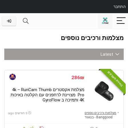
התחבר
מצלמות ורכיבים נוספים
Latest
בחירת העורכים
286₪
מצלמת אקסטרים 4k – RunCam Thumb
Pro מצויינת לרחפנים עם הקלטה באיכות
4K ותמיכה ב GyroFlow
מצלמות ורכיבים נוספים
5 חודשים ago
Banggood - בנגגוד